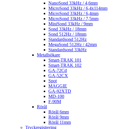
NanoSond 33kHz / 4,6mm
MicroSond 33kHz / 6,4x114mm
MicroSond 33kHz / 6,4mm
MicroSond 33kHz / 7,5mm
MiniSond 33kHz / 9mm
Sond 33kHz / 18mm
Sond 512Hz / 18mm
Standardsond 512Hz
MegaSond 512Hz / 42mm
Standardsond 33kHz
Metallsökare
Smart-TRAK 101
Smart-TRAK 102
GA-72Cd
GA-52CX
Spot
MAGGIE
GA-92XTD
MD-100
F-90M
Rörål
Rörål 6mm
Rörål 9mm
Rörål 11mm
Tryckregistrering