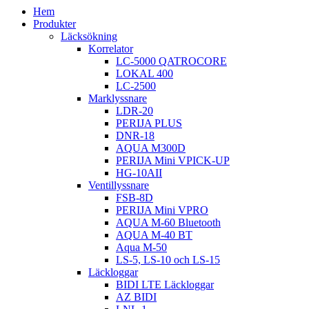
Hem
Produkter
Läcksökning
Korrelator
LC-5000 QATROCORE
LOKAL 400
LC-2500
Marklyssnare
LDR-20
PERIJA PLUS
DNR-18
AQUA M300D
PERIJA Mini VPICK-UP
HG-10AII
Ventillyssnare
FSB-8D
PERIJA Mini VPRO
AQUA M-60 Bluetooth
AQUA M-40 BT
Aqua M-50
LS-5, LS-10 och LS-15
Läckloggar
BIDI LTE Läckloggar
AZ BIDI