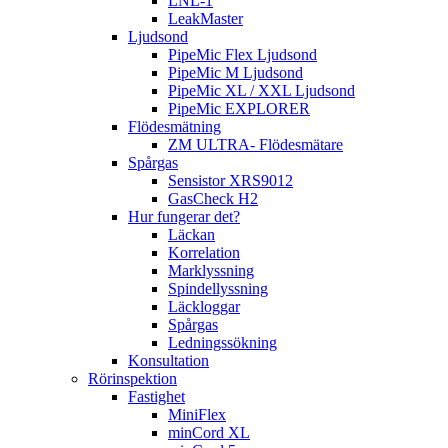
LNL-1
LeakMaster
Ljudsond
PipeMic Flex Ljudsond
PipeMic M Ljudsond
PipeMic XL / XXL Ljudsond
PipeMic EXPLORER
Flödesmätning
ZM ULTRA- Flödesmätare
Spårgas
Sensistor XRS9012
GasCheck H2
Hur fungerar det?
Läckan
Korrelation
Marklyssning
Spindellyssning
Läckloggar
Spårgas
Ledningssökning
Konsultation
Rörinspektion
Fastighet
MiniFlex
minCord XL