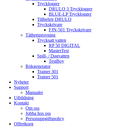
Trycklogger
DRULO 3 Trycklogger
BLUE-LP Trycklogger
Tillbehör DRULO
Tryckskrivare
FJN-501 Tryckskrivare
Täthetsprovning
Trycksatt vatten
RP 50 DIGITAL
MasterTest
Spill- / Dagvatten
TestBoy
Rökgenerator
Trainer 301
Trainer 501
Nyheter
Support
Manualer
Utbildning
Kontakt
Om oss
Jobba hos oss
Personuppgiftspolicy
Offertkorg