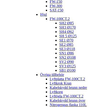
FW-150
FW-300
SAT-150
Hjul
FW-100CT.2
SH2 Ø85
SH3 Ø170
SH4 Ø62
SH 5 Ø125
SE1 Ø70
SE2 Ø85
SE3 Ø118
SN1 Ø86
SN2 Ø108
SV2 Ø90
SV3 Ø125
SB1 Ø100
Övriga tillbehör
Lyftplatta FW-100CT.2
Lyftkrok Kran
Kabelskydd brunn nedre
Lyftkorg
Lyftögla FW-100CT.2
Kabelskydd brunn övre
Nitrogengas flaska 110L