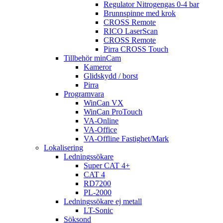
Regulator Nitrogengas 0-4 bar
Brunnspinne med krok
CROSS Remote
RICO LaserScan
CROSS Remote
Pirra CROSS Touch
Tillbehör minCam
Kameror
Glidskydd / borst
Pirra
Programvara
WinCan VX
WinCan ProTouch
VA-Online
VA-Office
VA-Offline Fastighet/Mark
Lokalisering
Ledningssökare
Super CAT 4+
CAT 4
RD7200
PL-2000
Ledningssökare ej metall
LT-Sonic
Söksond