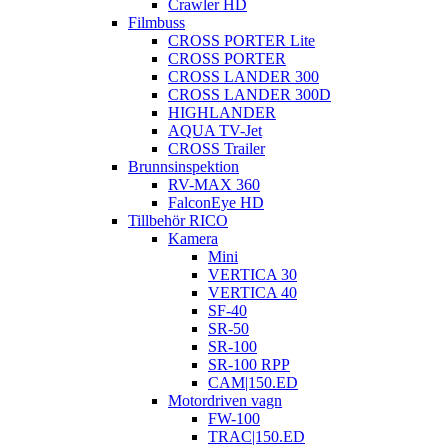
Crawler HD
Filmbuss
CROSS PORTER Lite
CROSS PORTER
CROSS LANDER 300
CROSS LANDER 300D
HIGHLANDER
AQUA TV-Jet
CROSS Trailer
Brunnsinspektion
RV-MAX 360
FalconEye HD
Tillbehör RICO
Kamera
Mini
VERTICA 30
VERTICA 40
SF-40
SR-50
SR-100
SR-100 RPP
CAM|150.ED
Motordriven vagn
FW-100
TRAC|150.ED