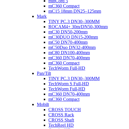
minCord 5
mC360 Compact
mC15 18mm DN25–125mm
Mark
TINY PC.3 DN30–300MM
ROCAM4+ 30m/DN50-300mm
mC30 DN50-200mm
mC30DUO DN15-200mm
mC50 DN70-400mm
mC50Duo DN32-400mm
mC80 DN100-400mm
mC360 DN70-400mm
mC360 Compact
TechWorm Full-HD
Pan/Tilt
TINY PC.3 DN30–300MM
TechWorm S Full-HD
TechWorm Full-HD
mC360 DN70-400mm
mC360 Compact
Mobilt
CROSS TOUCH
CROSS Rack
CROSS Shaft
TechReel HD