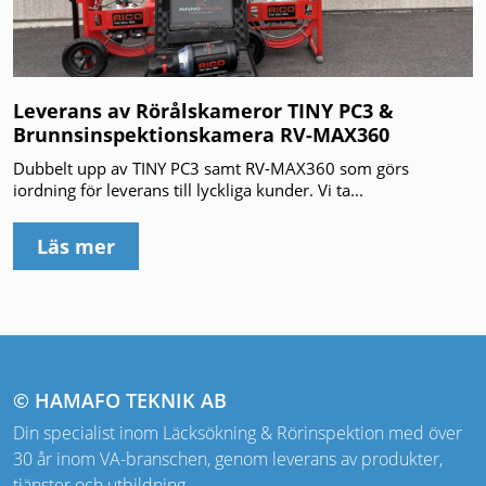
Leverans av Rörålskameror TINY PC3 &
Brunnsinspektionskamera RV-MAX360
Dubbelt upp av TINY PC3 samt RV-MAX360 som görs
iordning för leverans till lyckliga kunder. Vi ta...
Läs mer
© HAMAFO TEKNIK AB
Din specialist inom Läcksökning & Rörinspektion med över
30 år inom VA-branschen, genom leverans av produkter,
tjänster och utbildning.