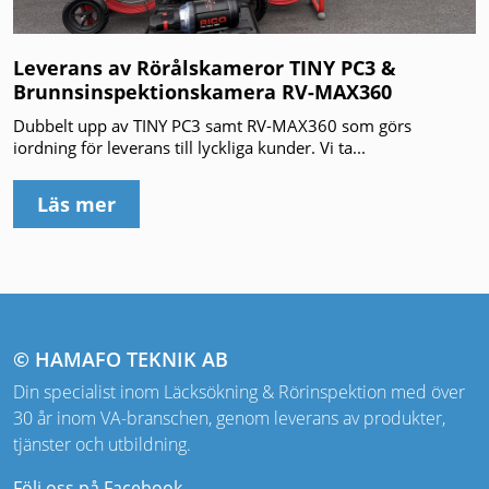
Leverans av Rörålskameror TINY PC3 &
Brunnsinspektionskamera RV-MAX360
Dubbelt upp av TINY PC3 samt RV-MAX360 som görs
iordning för leverans till lyckliga kunder. Vi ta...
Läs mer
© HAMAFO TEKNIK AB
Din specialist inom Läcksökning & Rörinspektion med över
30 år inom VA-branschen, genom leverans av produkter,
tjänster och utbildning.
Följ oss på Facebook