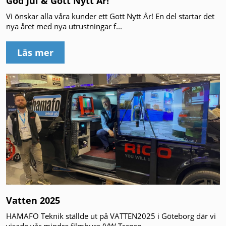
God Jul & Gott Nytt År!
Vi önskar alla våra kunder ett Gott Nytt År! En del startar det
nya året med nya utrustningar f...
Läs mer
Vatten 2025
HAMAFO Teknik ställde ut på VATTEN2025 i Göteborg där vi
visade vår mindre filmbuss (VW Transp...