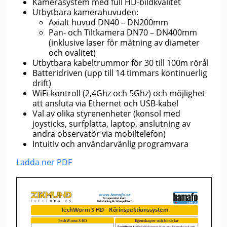
Kamerasystem med full HD-bildkvalitet
Utbytbara kamerahuvuden:
Axialt huvud DN40 – DN200mm
Pan- och Tiltkamera DN70 – DN400mm
(inklusive laser för mätning av diameter
och ovalitet)
Utbytbara kabeltrummor för 30 till 100m rörål
Batteridriven (upp till 14 timmars kontinuerlig
drift)
WiFi-kontroll (2,4Ghz och 5Ghz) och möjlighet
att ansluta via Ethernet och USB-kabel
Val av olika styrenenheter (konsol med
joysticks, surfplatta, laptop, anslutning av
andra observatör via mobiltelefon)
Intuitiv och användarvänlig programvara
Ladda ner PDF