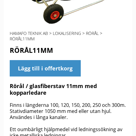
HAMAFO TEKNIK AB
>
LOKALISERING
>
RÖRÅL
>
RÖRÅL11MM
RÖRÅL11MM
Lägg till i offertkorg
Rörål / glasfiberstav 11mm med
kopparledare
Finns i längderna 100, 120, 150, 200, 250 och 300m.
Stativdiameter 1050 mm med eller utan hjul.
Användes i långa kanaler.
Ett oumbärligt hjälpmedel vid ledningssökning av
icke metalliska ledningar.