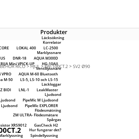
Produkter
Läcksökning
Korrelator
OCORE
LOKAL 400
LC-2500
Marklyssnare
LUS
DNR-18
AQUA M300D
ERIJA Mini VPICK-UP
HG-10AII
LBEHÖR RICO
>
HJUL
>
FW-100CT.2
>
SV2 Ø90
Ventillyssnare
i VPRO
AQUA M-60 Bluetooth
a M-50
LS-5, LS-10 och LS-15
Läckloggar
Z BIDI
LNL-1
LeakMaster
Ljudsond
 Ljudsond
PipeMic M Ljudsond
L Ljudsond
PipeMic EXPLORER
Flödesmätning
ZM ULTRA- Flödesmätare
Spårgas
sistor XRS9012
GasCheck H2
00CT.2
Hur fungerar det?
Marklyssning
Spindellyssning