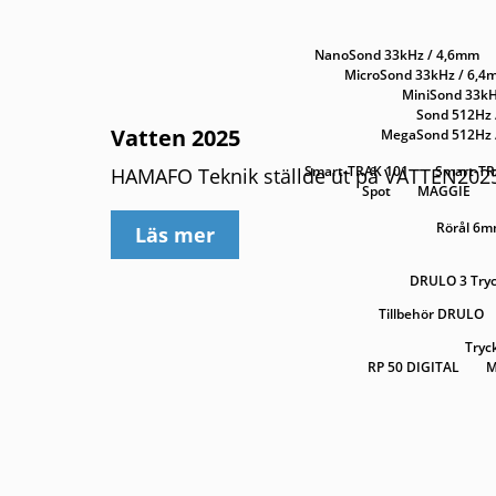
NanoSond 33kHz / 4,6mm
MicroSond 33kHz / 6,4
MiniSond 33k
Sond 512Hz
Vatten 2025
MegaSond 512Hz
Smart-TRAK 101
Smart-TR
HAMAFO Teknik ställde ut på VATTEN2025 
Spot
MAGGIE
Rörål 6
Läs mer
DRULO 3 Tryc
Tillbehör DRULO
Tryc
RP 50 DIGITAL
M