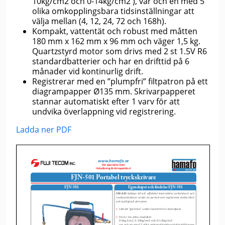
10kg/cm2 och 0-14kg/cm2 ), var och en med 5
olika omkopplingsbara tidsinställningar att
välja mellan (4, 12, 24, 72 och 168h).
Kompakt, vattentät och robust med måtten
180 mm x 162 mm x 96 mm och väger 1,5 kg.
Quartzstyrd motor som drivs med 2 st 1.5V R6
standardbatterier och har en drifttid på 6
månader vid kontinurlig drift.
Registrerar med en ”plumpfri” filtpatron på ett
diagrampapper Ø135 mm. Skrivarpapperet
stannar automatiskt efter 1 varv för att
undvika överlappning vid registrering.
Ladda ner PDF