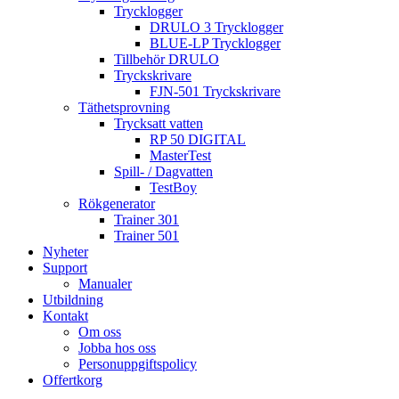
Trycklogger
DRULO 3 Trycklogger
BLUE-LP Trycklogger
Tillbehör DRULO
Tryckskrivare
FJN-501 Tryckskrivare
Täthetsprovning
Trycksatt vatten
RP 50 DIGITAL
MasterTest
Spill- / Dagvatten
TestBoy
Rökgenerator
Trainer 301
Trainer 501
Nyheter
Support
Manualer
Utbildning
Kontakt
Om oss
Jobba hos oss
Personuppgiftspolicy
Offertkorg