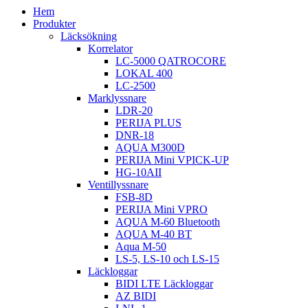
Hem
Produkter
Läcksökning
Korrelator
LC-5000 QATROCORE
LOKAL 400
LC-2500
Marklyssnare
LDR-20
PERIJA PLUS
DNR-18
AQUA M300D
PERIJA Mini VPICK-UP
HG-10AII
Ventillyssnare
FSB-8D
PERIJA Mini VPRO
AQUA M-60 Bluetooth
AQUA M-40 BT
Aqua M-50
LS-5, LS-10 och LS-15
Läckloggar
BIDI LTE Läckloggar
AZ BIDI