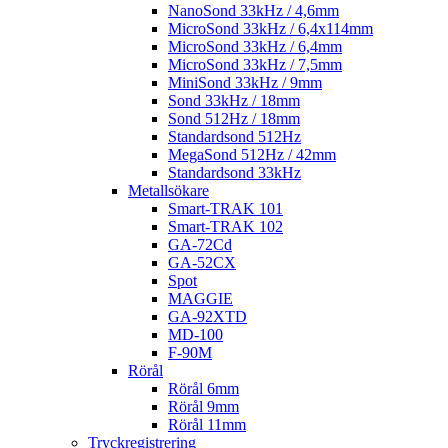
NanoSond 33kHz / 4,6mm
MicroSond 33kHz / 6,4x114mm
MicroSond 33kHz / 6,4mm
MicroSond 33kHz / 7,5mm
MiniSond 33kHz / 9mm
Sond 33kHz / 18mm
Sond 512Hz / 18mm
Standardsond 512Hz
MegaSond 512Hz / 42mm
Standardsond 33kHz
Metallsökare
Smart-TRAK 101
Smart-TRAK 102
GA-72Cd
GA-52CX
Spot
MAGGIE
GA-92XTD
MD-100
F-90M
Rörål
Rörål 6mm
Rörål 9mm
Rörål 11mm
Tryckregistrering