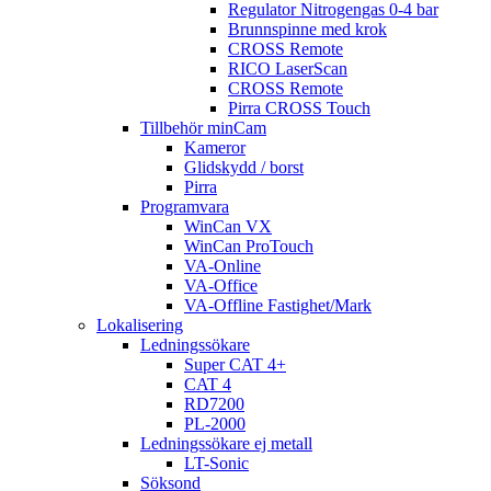
Regulator Nitrogengas 0-4 bar
Brunnspinne med krok
CROSS Remote
RICO LaserScan
CROSS Remote
Pirra CROSS Touch
Tillbehör minCam
Kameror
Glidskydd / borst
Pirra
Programvara
WinCan VX
WinCan ProTouch
VA-Online
VA-Office
VA-Offline Fastighet/Mark
Lokalisering
Ledningssökare
Super CAT 4+
CAT 4
RD7200
PL-2000
Ledningssökare ej metall
LT-Sonic
Söksond