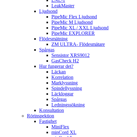
LNL-1
LeakMaster
Ljudsond
PipeMic Flex Ljudsond
PipeMic M Ljudsond
PipeMic XL / XXL Ljudsond
PipeMic EXPLORER
Flödesmätning
ZM ULTRA- Flödesmätare
Spårgas
Sensistor XRS9012
GasCheck H2
Hur fungerar det?
Läckan
Korrelation
Marklyssning
Spindellyssning
Läckloggar
Spårgas
Ledningssökning
Konsultation
Rörinspektion
Fastighet
MiniFlex
minCord XL