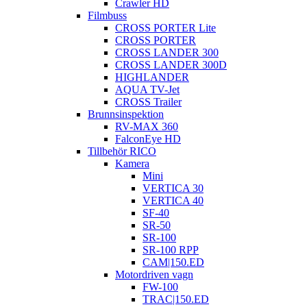
Crawler HD
Filmbuss
CROSS PORTER Lite
CROSS PORTER
CROSS LANDER 300
CROSS LANDER 300D
HIGHLANDER
AQUA TV-Jet
CROSS Trailer
Brunnsinspektion
RV-MAX 360
FalconEye HD
Tillbehör RICO
Kamera
Mini
VERTICA 30
VERTICA 40
SF-40
SR-50
SR-100
SR-100 RPP
CAM|150.ED
Motordriven vagn
FW-100
TRAC|150.ED