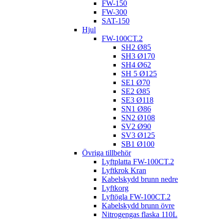
FW-150
FW-300
SAT-150
Hjul
FW-100CT.2
SH2 Ø85
SH3 Ø170
SH4 Ø62
SH 5 Ø125
SE1 Ø70
SE2 Ø85
SE3 Ø118
SN1 Ø86
SN2 Ø108
SV2 Ø90
SV3 Ø125
SB1 Ø100
Övriga tillbehör
Lyftplatta FW-100CT.2
Lyftkrok Kran
Kabelskydd brunn nedre
Lyftkorg
Lyftögla FW-100CT.2
Kabelskydd brunn övre
Nitrogengas flaska 110L