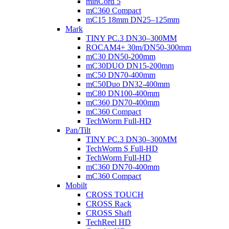
minCord 5
mC360 Compact
mC15 18mm DN25–125mm
Mark
TINY PC.3 DN30–300MM
ROCAM4+ 30m/DN50-300mm
mC30 DN50-200mm
mC30DUO DN15-200mm
mC50 DN70-400mm
mC50Duo DN32-400mm
mC80 DN100-400mm
mC360 DN70-400mm
mC360 Compact
TechWorm Full-HD
Pan/Tilt
TINY PC.3 DN30–300MM
TechWorm S Full-HD
TechWorm Full-HD
mC360 DN70-400mm
mC360 Compact
Mobilt
CROSS TOUCH
CROSS Rack
CROSS Shaft
TechReel HD