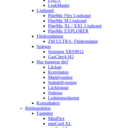
LNL-1
LeakMaster
Ljudsond
PipeMic Flex Ljudsond
PipeMic M Ljudsond
PipeMic XL / XXL Ljudsond
PipeMic EXPLORER
Flödesmätning
ZM ULTRA- Flödesmätare
Spårgas
Sensistor XRS9012
GasCheck H2
Hur fungerar det?
Läckan
Korrelation
Marklyssning
Spindellyssning
Läckloggar
Spårgas
Ledningssökning
Konsultation
Rörinspektion
Fastighet
MiniFlex
minCord XL