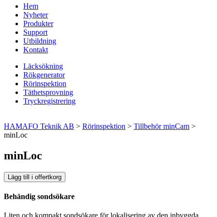
Hem
Nyheter
Produkter
Support
Utbildning
Kontakt
Läcksökning
Rökgenerator
Rörinspektion
Täthetsprovning
Tryckregistrering
HAMAFO Teknik AB
>
Rörinspektion
>
Tillbehör minCam
>
minLoc
minLoc
Lägg till i offertkorg
Behändig sondsökare
Liten och kompakt sondsökare för lokalisering av den inbyggda