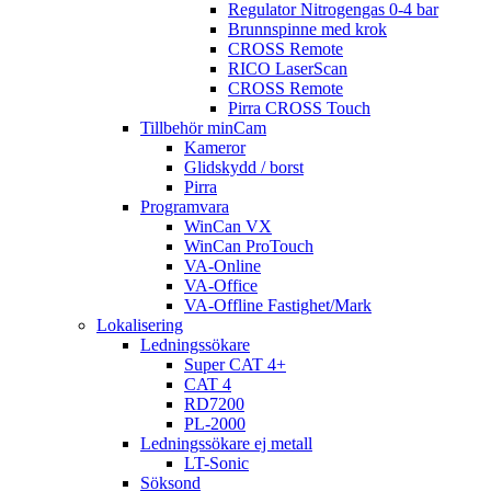
Regulator Nitrogengas 0-4 bar
Brunnspinne med krok
CROSS Remote
RICO LaserScan
CROSS Remote
Pirra CROSS Touch
Tillbehör minCam
Kameror
Glidskydd / borst
Pirra
Programvara
WinCan VX
WinCan ProTouch
VA-Online
VA-Office
VA-Offline Fastighet/Mark
Lokalisering
Ledningssökare
Super CAT 4+
CAT 4
RD7200
PL-2000
Ledningssökare ej metall
LT-Sonic
Söksond