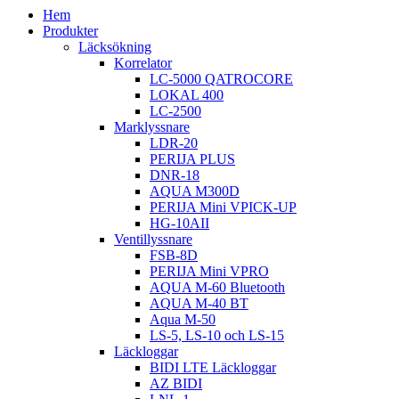
Hem
Produkter
Läcksökning
Korrelator
LC-5000 QATROCORE
LOKAL 400
LC-2500
Marklyssnare
LDR-20
PERIJA PLUS
DNR-18
AQUA M300D
PERIJA Mini VPICK-UP
HG-10AII
Ventillyssnare
FSB-8D
PERIJA Mini VPRO
AQUA M-60 Bluetooth
AQUA M-40 BT
Aqua M-50
LS-5, LS-10 och LS-15
Läckloggar
BIDI LTE Läckloggar
AZ BIDI