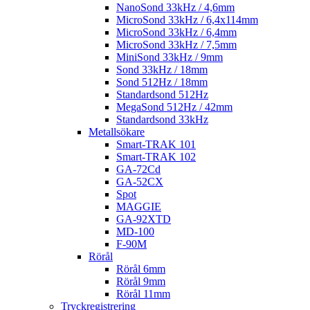
NanoSond 33kHz / 4,6mm
MicroSond 33kHz / 6,4x114mm
MicroSond 33kHz / 6,4mm
MicroSond 33kHz / 7,5mm
MiniSond 33kHz / 9mm
Sond 33kHz / 18mm
Sond 512Hz / 18mm
Standardsond 512Hz
MegaSond 512Hz / 42mm
Standardsond 33kHz
Metallsökare
Smart-TRAK 101
Smart-TRAK 102
GA-72Cd
GA-52CX
Spot
MAGGIE
GA-92XTD
MD-100
F-90M
Rörål
Rörål 6mm
Rörål 9mm
Rörål 11mm
Tryckregistrering