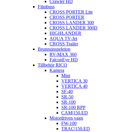
Crawler HD
Filmbuss
CROSS PORTER Lite
CROSS PORTER
CROSS LANDER 300
CROSS LANDER 300D
HIGHLANDER
AQUA TV-Jet
CROSS Trailer
Brunnsinspektion
RV-MAX 360
FalconEye HD
Tillbehör RICO
Kamera
Mini
VERTICA 30
VERTICA 40
SF-40
SR-50
SR-100
SR-100 RPP
CAM|150.ED
Motordriven vagn
FW-100
TRAC|150.ED