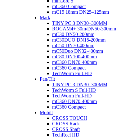
minCord 5
mC360 Compact
mC15 18mm DN25–125mm
Mark
TINY PC.3 DN30–300MM
ROCAM4+ 30m/DN50-300mm
mC30 DN50-200mm
mC30DUO DN15-200mm
mC50 DN70-400mm
mC50Duo DN32-400mm
mC80 DN100-400mm
mC360 DN70-400mm
mC360 Compact
TechWorm Full-HD
Pan/Tilt
TINY PC.3 DN30–300MM
TechWorm S Full-HD
TechWorm Full-HD
mC360 DN70-400mm
mC360 Compact
Mobilt
CROSS TOUCH
CROSS Rack
CROSS Shaft
TechReel HD