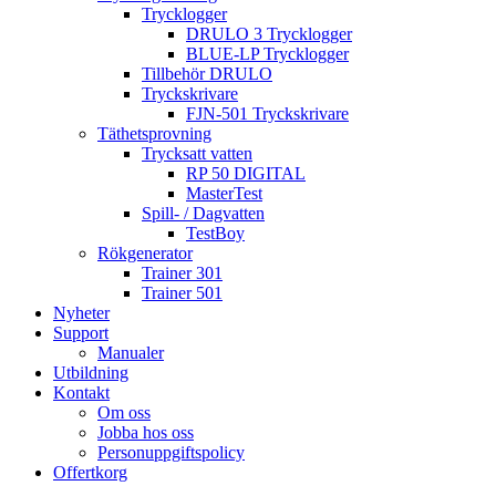
Trycklogger
DRULO 3 Trycklogger
BLUE-LP Trycklogger
Tillbehör DRULO
Tryckskrivare
FJN-501 Tryckskrivare
Täthetsprovning
Trycksatt vatten
RP 50 DIGITAL
MasterTest
Spill- / Dagvatten
TestBoy
Rökgenerator
Trainer 301
Trainer 501
Nyheter
Support
Manualer
Utbildning
Kontakt
Om oss
Jobba hos oss
Personuppgiftspolicy
Offertkorg