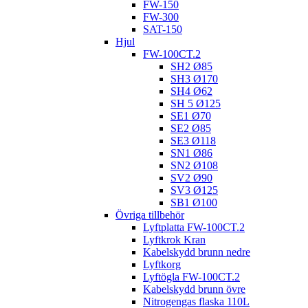
FW-150
FW-300
SAT-150
Hjul
FW-100CT.2
SH2 Ø85
SH3 Ø170
SH4 Ø62
SH 5 Ø125
SE1 Ø70
SE2 Ø85
SE3 Ø118
SN1 Ø86
SN2 Ø108
SV2 Ø90
SV3 Ø125
SB1 Ø100
Övriga tillbehör
Lyftplatta FW-100CT.2
Lyftkrok Kran
Kabelskydd brunn nedre
Lyftkorg
Lyftögla FW-100CT.2
Kabelskydd brunn övre
Nitrogengas flaska 110L